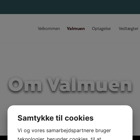
Velkommen
Valmuen
Optagelse
Vedtægter
Om Valmuen
Samtykke til cookies
Vi og vores samarbejdspartnere bruger
teknologier, herunder cookies, til at