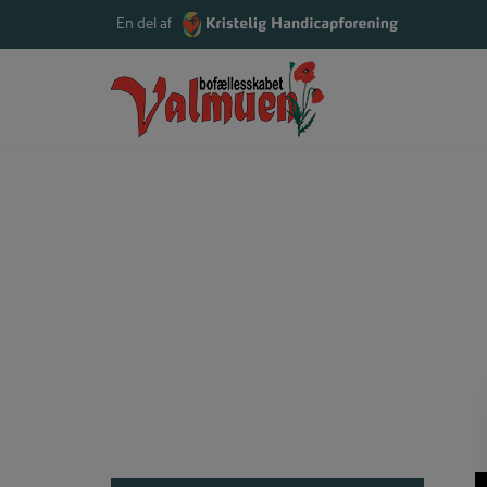
Hop
En del af
til
indholdet