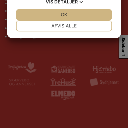
VIS
DETALJER
K-h.dk
JA
NEJ
OK
JA
NEJ
Valmuen
NØDVENDIGE
PRÆFERENCER
AFVIS ALLE
Optagelse
JA
NEJ
JA
NEJ
Værdigrundlag
Sidebar
MARKETING
STATISTIK