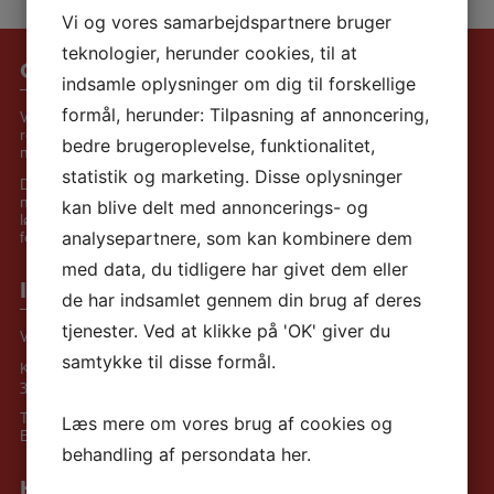
Vi og vores samarbejdspartnere bruger
teknologier, herunder cookies, til at
Om Valmuen
indsamle oplysninger om dig til forskellige
formål, herunder: Tilpasning af annoncering,
Vi har en anerkende tilgang og ser
ressourcerne i den enkelte. Vi fokuserer på
bedre brugeroplevelse, funktionalitet,
muligheder frem for problemstilling.
statistik og marketing. Disse oplysninger
Der er fokus på sundhed og trivsel. Der
motioneres meget, for eksempel cykling,
kan blive delt med annoncerings- og
løbe/gå-hold, bowling og forskellige former
for idræt både i og udenfor huset.
analysepartnere, som kan kombinere dem
med data, du tidligere har givet dem eller
Informationer
de har indsamlet gennem din brug af deres
tjenester. Ved at klikke på 'OK' giver du
Valmuen
samtykke til disse formål.
Kannikevangen 12
3720 Aakirkeby
Tlf.:
+45 56 97 07 17
Læs mere om vores brug af cookies og
E-mail:
ledelse@valmuen-aakirkeby.dk
behandling af persondata
her
.
Hurtige genveje